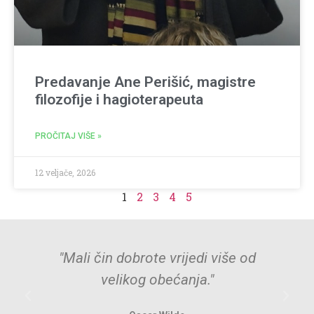
Predavanje Ane Perišić, magistre
filozofije i hagioterapeuta
PROČITAJ VIŠE »
12 veljače, 2026
1
2
3
4
5
"Mali čin dobrote vrijedi više od
velikog obećanja."