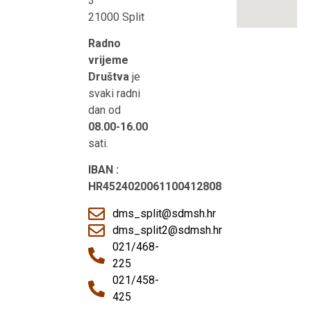
3
21000 Split
Radno
vrijeme
Društva
je
svaki radni
dan od
08.00-16.00
sati.
IBAN :
HR4524020061100412808
dms_split@sdmsh.hr
dms_split2@sdmsh.hr
021/468-
225
021/458-
425