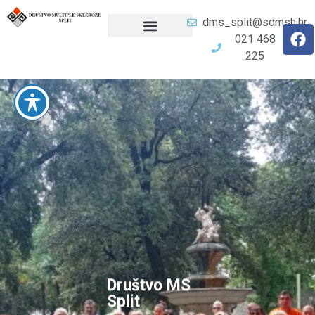
dms_split@sdmsh.hr
021 468
225
Društvo MS
Split