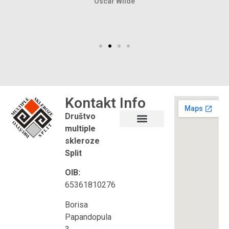
Oscar Wilde
Kontakt
Info
Društvo
multiple
Što je multipla skleroza?
Korisni linkovi
skleroze
Split
OIB:
65361810276
Borisa
Papandopula