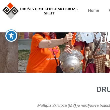
Home
Uč
DRU
Multipla Skleroza (MS) je neizlječiva boles