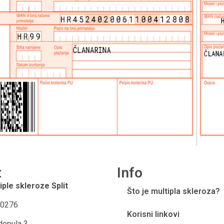
t
Info
iple skleroze Split
Što je multipla skleroza?
0276
Korisni linkovi
dopula 3