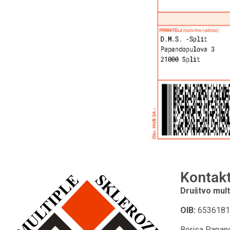
Kontak
Društvo mult
OIB:
6536181
Borisa Papan