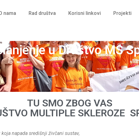
O nama
Rad društva
Korisni linkovi
Projekti
lanjenje u Društvo MS Sp
TU SMO ZBOG VAS
ŠTVO MULTIPLE SKLEROZE S
t koja napada središnji živčani sustav,