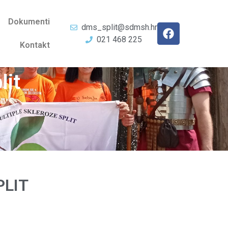
Dokumenti
dms_split@sdmsh.hr
021 468 225
Kontakt
lit
PLIT