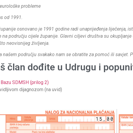
 neurološke probleme
as od 1991.
upanije osnovano je 1991 godine radi unaprijeđenja liječenja, istra
na području cijele županije. Glavni ciljevi društva su okupljanje
što neovisnijeg življenja.
na našem području svakako nam se obratite za pomoć ili savjet. Pr
aš član dođite u Udrugu i popuni
a Bazu SDMSH (prilog 2)
vidljivom dijagnozom (na uvid)