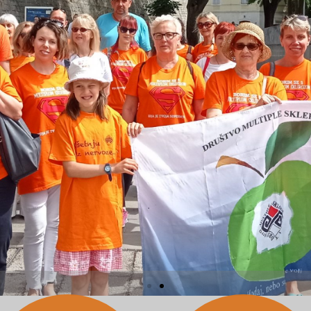
Društvo MS Split
Upoznajte nas i pročitajte više o nama
Više