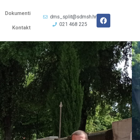
Dokumenti
dms_split@sdmsh.hr
021 468 225
Kontakt