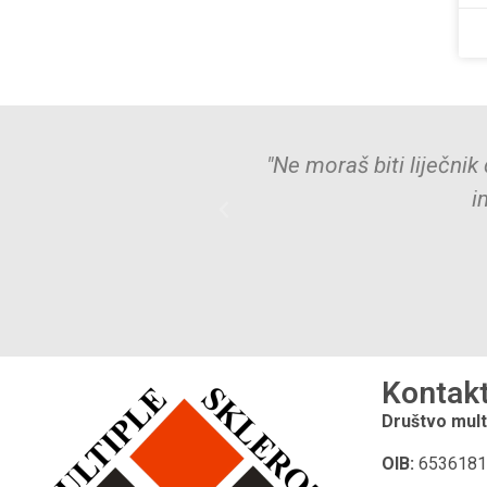
gao – dovoljno je
"Mali čin dobrote 
Kontak
Društvo mult
OIB:
6536181