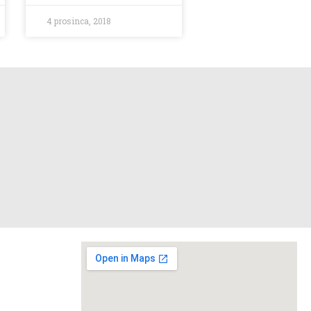
4 prosinca, 2018
Podrška ne mora biti velika – ali kad dolazi iz srca,
svijet."
Nepoznat autor