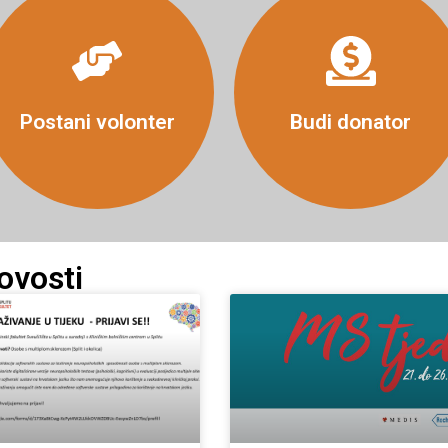
Više
Više
Postani volonter
Budi donator
ovosti