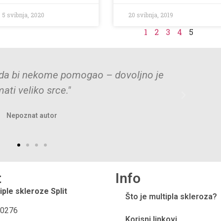
5 svibnja, 2020
20 svibnja, 2019
1
2
3
4
5
vrijedi više od velikog obećanja."
"
Oscar Wilde
t
Info
iple skleroze Split
Što je multipla skleroza?
0276
Korisni linkovi