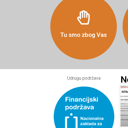
Više
Tu smo zbog Vas
N
Udrugu podržava