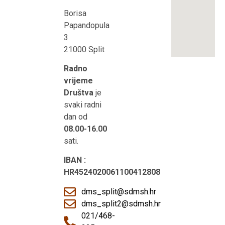
Borisa
Papandopula
3
21000 Split
Radno
vrijeme
Društva
je
svaki radni
dan od
08.00-16.00
sati.
IBAN :
HR4524020061100412808
dms_split@sdmsh.hr
dms_split2@sdmsh.hr
021/468-