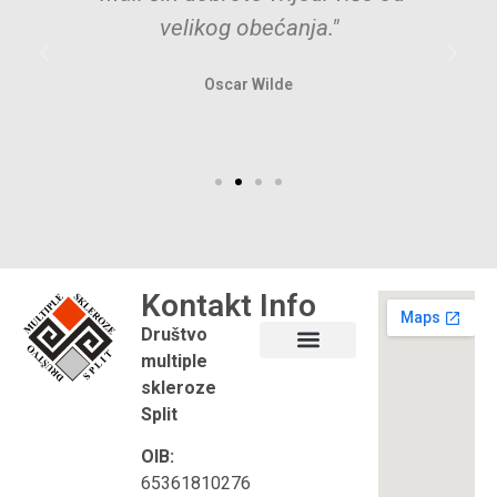
velikog obećanja."
Oscar Wilde
Kontakt
Info
Društvo
multiple
Što je multipla skleroza?
Korisni linkovi
skleroze
Split
OIB:
65361810276