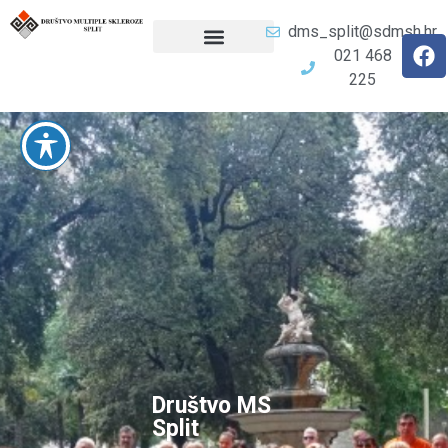
dms_split@sdmsh.hr
021 468
225
Društvo MS
Split