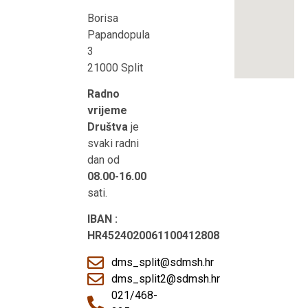
Borisa
Papandopula
3
21000 Split
Radno
vrijeme
Društva
je
svaki radni
dan od
08.00-16.00
sati.
IBAN :
HR4524020061100412808
dms_split@sdmsh.hr
dms_split2@sdmsh.hr
021/468-