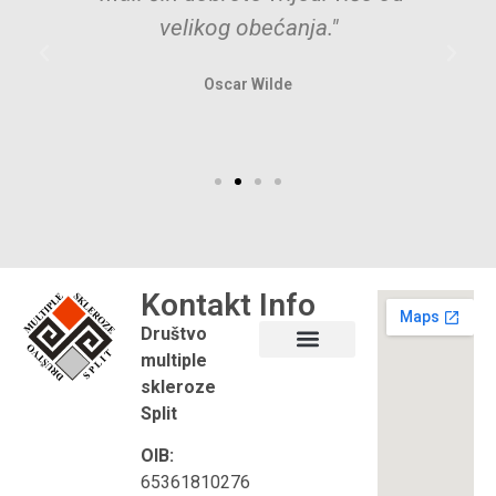
velikog obećanja."
Oscar Wilde
Kontakt
Info
Društvo
multiple
Što je multipla skleroza?
Korisni linkovi
skleroze
Split
OIB:
65361810276