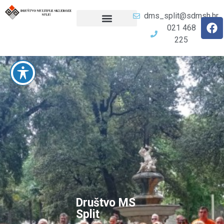
dms_split@sdmsh.hr
021 468
225
Društvo MS
Split