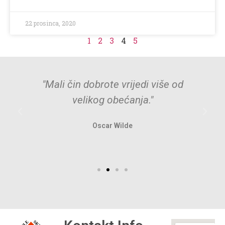
22 prosinca, 2020
1
2
3
4
5
"Mali čin dobrote vrijedi više od
velikog obećanja."
Oscar Wilde