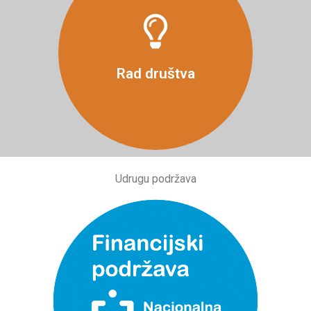
Više
Rad društva
Udrugu podržava