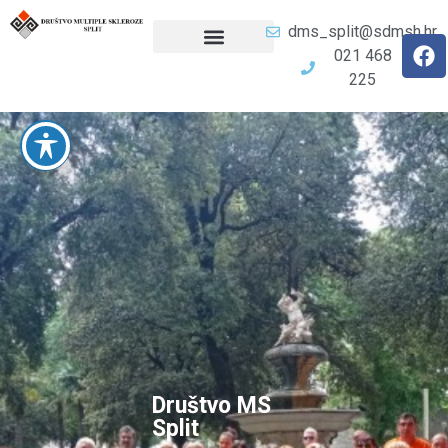
dms_split@sdmsh.hr
021 468
225
Društvo MS
Split