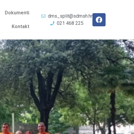
Dokumenti
dms_split@sdmsh.hr
021 468 225
Kontakt