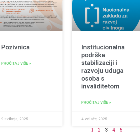
Pozivnica
Institucionalna
podrška
stabilizaciji i
PROČITAJ VIŠE »
razvoju uduga
osoba s
invaliditetom
PROČITAJ VIŠE »
9 svibnja, 2025
4 veljače, 2025
1
2
3
4
5