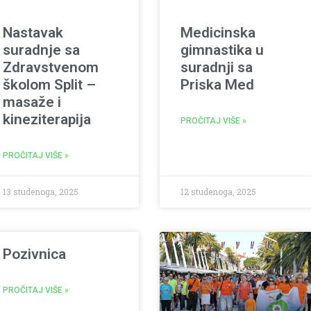
Nastavak
Medicinska
suradnje sa
gimnastika u
Zdravstvenom
suradnji sa
školom Split –
Priska Med
masaže i
kineziterapija
PROČITAJ VIŠE »
PROČITAJ VIŠE »
13 studenoga, 2025
12 studenoga, 2025
Pozivnica
PROČITAJ VIŠE »