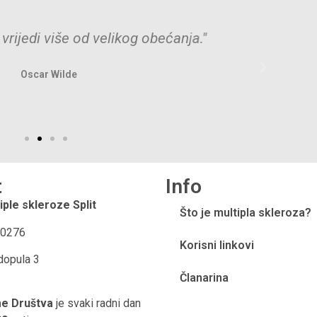
vrijedi više od velikog obećanja."
"
Oscar Wilde
t
Info
iple skleroze Split
Što je multipla skleroza?
0276
Korisni linkovi
dopula 3
Članarina
me Društva
je svaki radni dan