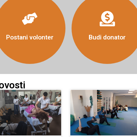
Više
Više
Postani volonter
Budi donator
ovosti