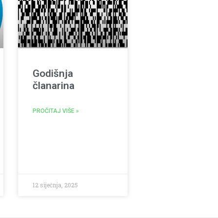
Godišnja
članarina
PROČITAJ VIŠE »
12 siječnja, 2025