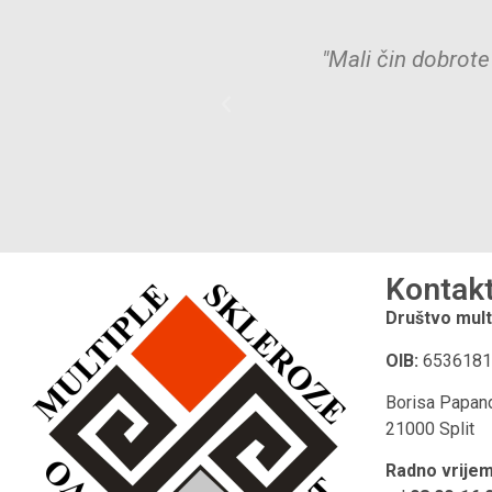
gao – dovoljno je
"Mali čin dobrote 
Kontak
Društvo mult
OIB:
6536181
Borisa Papan
21000 Split
Radno vrije