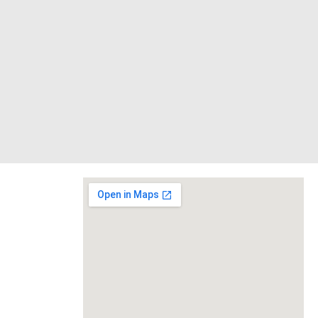
Podrška ne mora biti velika – ali kad dolazi iz srca,
svijet."
Nepoznat autor