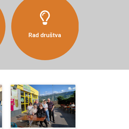
Više
Rad društva