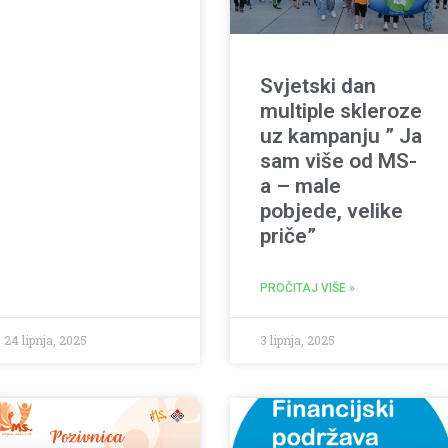
Svjetski dan
multiple skleroze
uz kampanju ” Ja
sam više od MS-
a – male
pobjede, velike
priče”
PROČITAJ VIŠE »
24 lipnja, 2025
3 lipnja, 2025