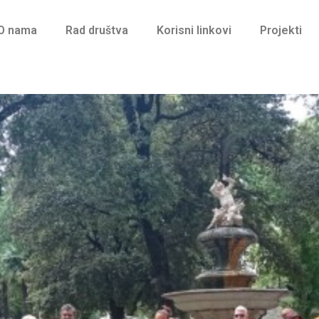
O nama
Rad društva
Korisni linkovi
Projekti
Društvo MS Split