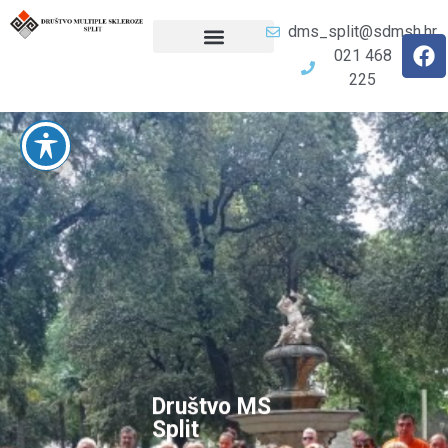
dms_split@sdmsh.hr
021 468
225
Društvo MS
Split