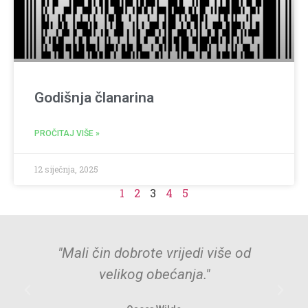
Godišnja članarina
PROČITAJ VIŠE »
12 siječnja, 2025
1
2
3
4
5
"Mali čin dobrote vrijedi više od
velikog obećanja."