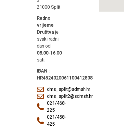
3
21000 Split
Radno
vrijeme
Društva
je
svaki radni
dan od
08.00-16.00
sati.
IBAN :
HR4524020061100412808
dms_split@sdmsh.hr
dms_split2@sdmsh.hr
021/468-
225
021/458-
425