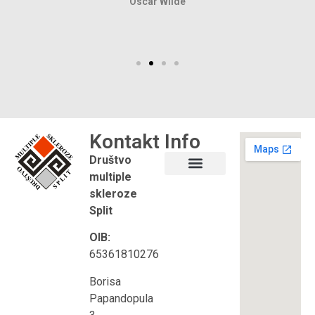
Oscar Wilde
Kontakt
Info
Društvo
multiple
Što je multipla skleroza?
Korisni linkovi
skleroze
Split
OIB:
65361810276
Borisa
Papandopula