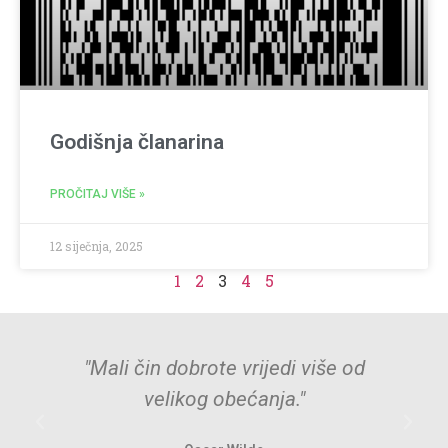
Godišnja članarina
PROČITAJ VIŠE »
12 siječnja, 2025
1
2
3
4
5
"Mali čin dobrote vrijedi više od
velikog obećanja."