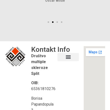
Oscar Wilde
Kontakt
Info
Društvo
multiple
Što je multipla skleroza?
Korisni linkovi
skleroze
Split
OIB:
65361810276
Borisa
Papandopula