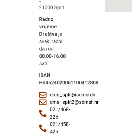
3
21000 Split
Radno
vrijeme
Društva
je
svaki radni
dan od
08.00-16.00
sati.
IBAN :
HR4524020061100412808
dms_split@sdmsh.hr
dms_split2@sdmsh.hr
021/468-
225
021/458-
425