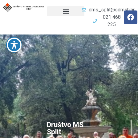
dms_split@sdmsh.hr
021 468
225
Društvo MS
Split