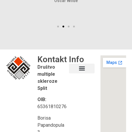
Oscar Wilde
Kontakt
Info
Društvo
multiple
Što je multipla skleroza?
Korisni linkovi
skleroze
Split
OIB:
65361810276
Borisa
Papandopula