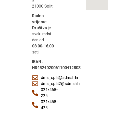
3
21000 Split
Radno
vrijeme
Društva
je
svaki radni
dan od
08.00-16.00
sati.
IBAN :
HR4524020061100412808
dms_split@sdmsh.hr
dms_split2@sdmsh.hr
021/468-
225
021/458-
425