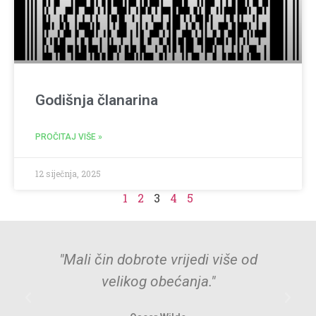
Godišnja članarina
PROČITAJ VIŠE »
12 siječnja, 2025
1
2
3
4
5
"Mali čin dobrote vrijedi više od
velikog obećanja."