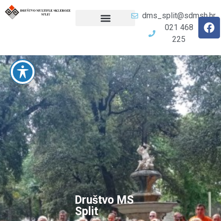
dms_split@sdmsh.hr
021 468
225
Društvo MS
Split