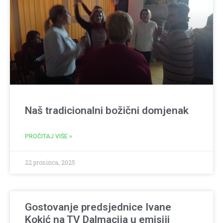
Naš tradicionalni božični domjenak
PROČITAJ VIŠE »
22 prosinca, 2025
Gostovanje predsjednice Ivane
Kokić na TV Dalmacija u emisiji