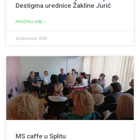
Destigma urednice Žakline Jurić
PROČITAJ VIŠE »
22 prosinca, 2025
MS caffe u Splitu