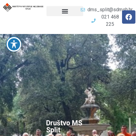
dms_split@sdmsh.hr
021 468
225
Društvo MS
Split