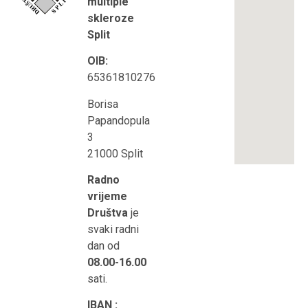
multiple
Što je multipla skleroza?
Korisni linkovi
skleroze
Split
OIB:
65361810276
Borisa
Papandopula
3
21000 Split
Radno
vrijeme
Društva
je
svaki radni
dan od
08.00-16.00
sati.
IBAN :