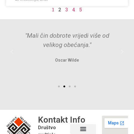
1
2
3
4
5
"Mali čin dobrote vrijedi više od
velikog obećanja."
Oscar Wilde
Kontakt
Info
Društvo