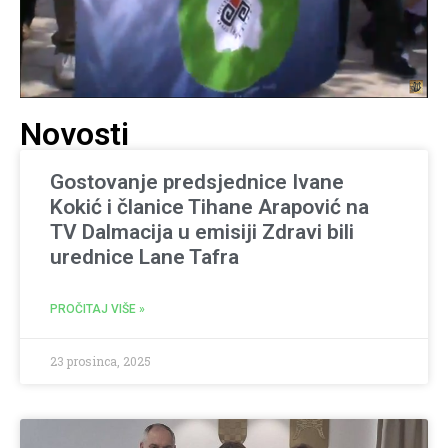
Novosti
Gostovanje predsjednice Ivane
Kokić i članice Tihane Arapović na
TV Dalmacija u emisiji Zdravi bili
urednice Lane Tafra
PROČITAJ VIŠE »
23 prosinca, 2025