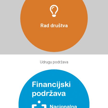
Više
Rad društva
Udrugu podržava