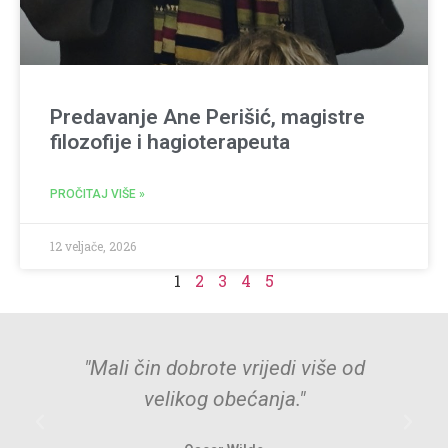
Predavanje Ane Perišić, magistre
filozofije i hagioterapeuta
PROČITAJ VIŠE »
12 veljače, 2026
1
2
3
4
5
"Mali čin dobrote vrijedi više od
velikog obećanja."