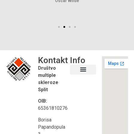
Oscar Wilde
Kontakt
Info
Društvo
multiple
Što je multipla skleroza?
Korisni linkovi
skleroze
Split
OIB:
65361810276
Borisa
Papandopula