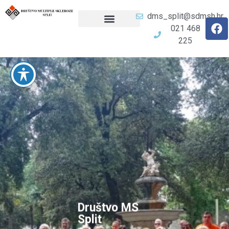
dms_split@sdmsh.hr
021 468
225
Društvo MS
Split