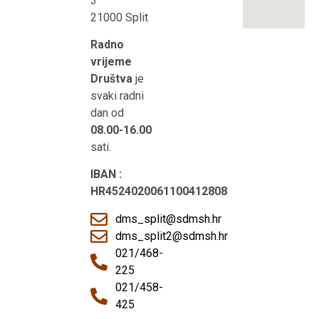
3
21000 Split
Radno
vrijeme
Društva
je
svaki radni
dan od
08.00-16.00
sati.
IBAN :
HR4524020061100412808
dms_split@sdmsh.hr
dms_split2@sdmsh.hr
021/468-
225
021/458-
425