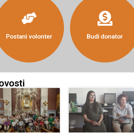
Više
Više
Postani volonter
Budi donator
ovosti