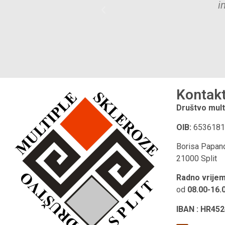
Kontak
Društvo mult
OIB:
6536181
Borisa Papan
21000 Split
Radno vrije
od
08.00-16.
IBAN : HR45