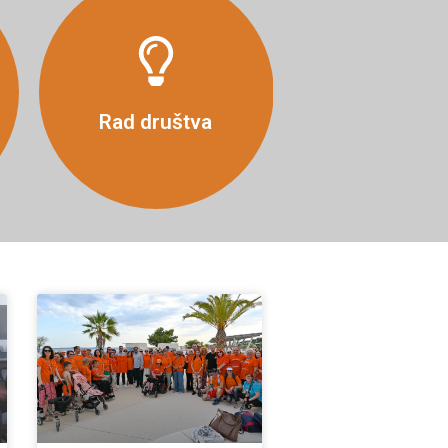
Više
Rad društva