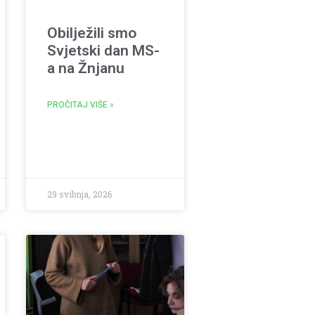
Obilježili smo
Svjetski dan MS-
a na Žnjanu
PROČITAJ VIŠE »
29 svibnja, 2026