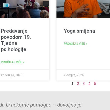
Predavanje
Yoga smijeha
povodom 19.
Tjedna
PROČITAJ VIŠE »
psihologije
PROČITAJ VIŠE »
17 ožujka, 2026
2 ožujka, 2026
1
2
3
4
5
vrijedi više od velikog obećanja."
"