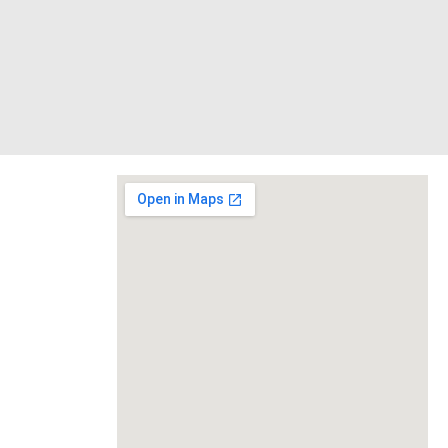
svijet."
Nepoznat autor