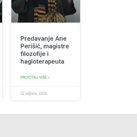
Predavanje Ane
Perišić, magistre
filozofije i
hagioterapeuta
PROČITAJ VIŠE »
12 veljače, 2026
Podrška ne mora biti velika – ali kad dolazi iz srca,