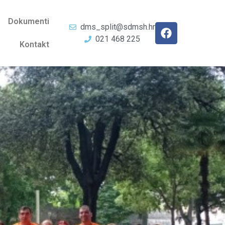
Dokumenti
dms_split@sdmsh.hr
021 468 225
Kontakt