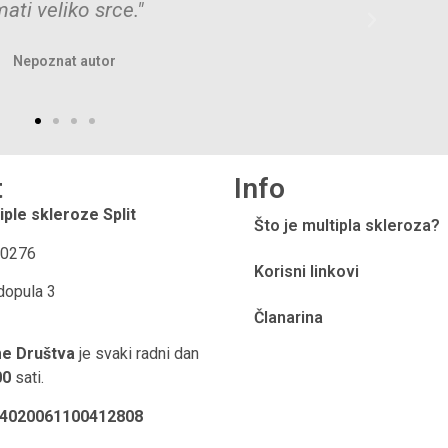
Oscar Wilde
t
Info
iple skleroze Split
Što je multipla skleroza?
0276
Korisni linkovi
dopula 3
Članarina
me Društva
je svaki radni dan
00
sati.
24020061100412808