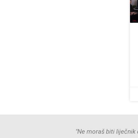
gao – dovoljno je
"Mali čin dobrote 