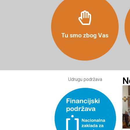
Više
Tu smo zbog Vas
N
Udrugu podržava