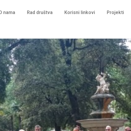
O nama
Rad društva
Korisni linkovi
Projekti
Društvo MS Split