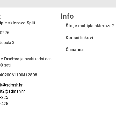
t
Info
iple skleroze Split
Što je multipla skleroza?
0276
Korisni linkovi
dopula 3
Članarina
me Društva
je svaki radni dan
00
sati.
24020061100412808
it@sdmsh.hr
it2@sdmsh.hr
-225
-425