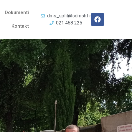
Dokumenti
dms_split@sdmsh.hr
021 468 225
Kontakt