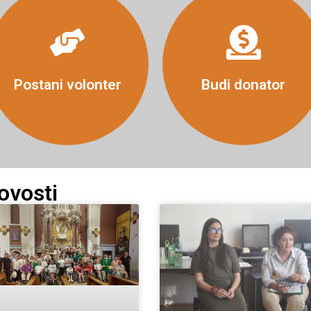
Više
Više
Postani volonter
Budi donator
ovosti