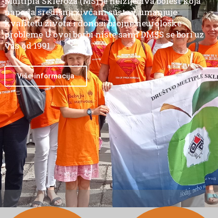
Multipla Skleroza (MS) je neizlječiva bolest koja
napada središnji živčani sustav, umanjuje
kvalitetu života i donosi brojne neurološke
probleme U ovoj borbi niste sami DMSS se bori uz
vas od 1991.
Više informacija