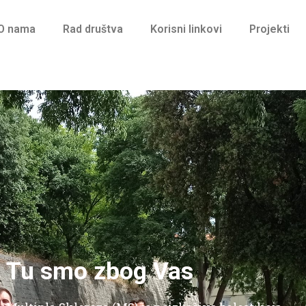
O nama
Rad društva
Korisni linkovi
Projekti
Tu smo zbog Vas