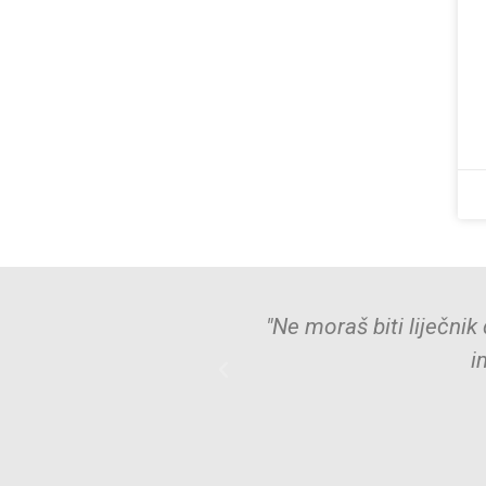
"Ne moraš biti liječn
i