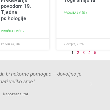
povodom 19.
Tjedna
PROČITAJ VIŠE »
psihologije
PROČITAJ VIŠE »
17 ožujka, 2026
2 ožujka, 2026
1
2
3
4
5
ik da bi nekome pomogao – dovoljno je
mati veliko srce."
Nepoznat autor