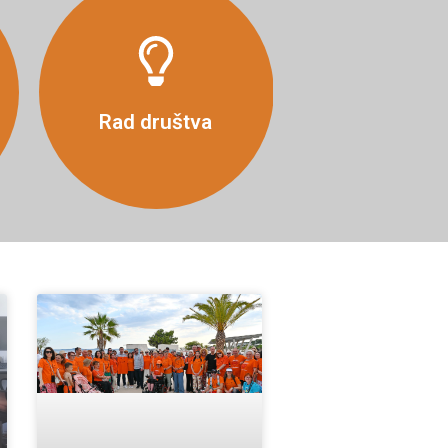
Više
Rad društva