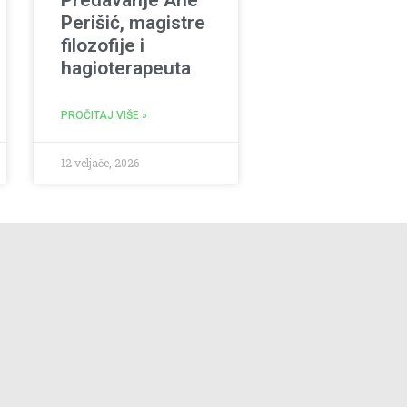
Perišić, magistre
filozofije i
hagioterapeuta
PROČITAJ VIŠE »
12 veljače, 2026
"Mali čin dobrote vrijedi više od velikog obećanja
Oscar Wilde