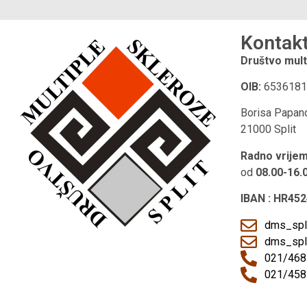
Kontak
Društvo mult
OIB:
6536181
Borisa Papan
21000 Split
Radno vrije
od
08.00-16.
IBAN : HR45
dms_spl
dms_spl
021/468
021/458